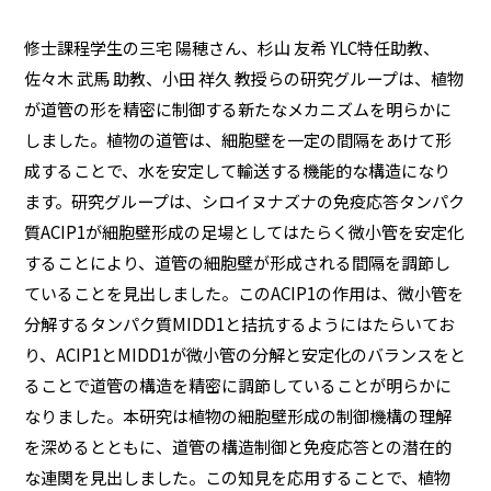
修士課程学生の三宅 陽穂さん、杉山 友希 YLC特任助教、
佐々木 武馬 助教、小田 祥久 教授らの研究グループは、植物
が道管の形を精密に制御する新たなメカニズムを明らかに
しました。植物の道管は、細胞壁を一定の間隔をあけて形
成することで、水を安定して輸送する機能的な構造になり
ます。研究グループは、シロイヌナズナの免疫応答タンパク
質ACIP1が細胞壁形成の足場としてはたらく微小管を安定化
することにより、道管の細胞壁が形成される間隔を調節し
ていることを見出しました。このACIP1の作用は、微小管を
分解するタンパク質MIDD1と拮抗するようにはたらいてお
り、ACIP1とMIDD1が微小管の分解と安定化のバランスをと
ることで道管の構造を精密に調節していることが明らかに
なりました。本研究は植物の細胞壁形成の制御機構の理解
を深めるとともに、道管の構造制御と免疫応答との潜在的
な連関を見出しました。この知見を応用することで、植物