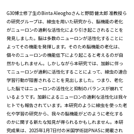
G30博士修了生のBinta Aleoghoさんと野間 健太郎 准教授ら
の研究グループは、線虫を用いた研究から、脳機能の老化
がニューロンの過剰な活性化により引き起こされることを
発見しました。脳は多数のニューロンが活性化することに
よってその機能を発揮します。そのため脳機能の老化は、
個々のニューロンの機能低下により起こると考えるのが自
然かもしれません。しかしながら本研究では、加齢に伴っ
てニューロンが過剰に活性化することによって、線虫の連合
学習行動が阻害されることを見出しました。つまり、老化
した脳ではニューロンの活性化と抑制のバランスが崩れて
いるようです。加齢によるニューロンの過剰な活性化は我々
ヒトでも報告されています。本研究のように線虫を使った老
化や学習の研究から、我々の脳機能がどのように老化する
のかに関する新たな知見が得られるかもしれません。本研
究成果は、2025年1月7日付の米国学術誌PNASに掲載され